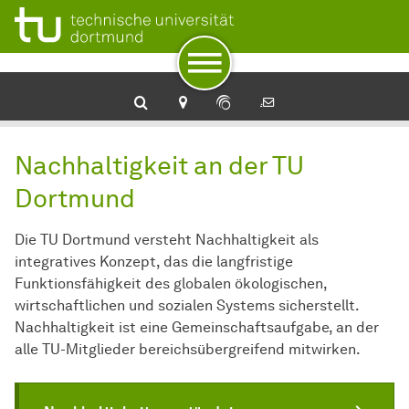
Zur Navigation
Zum Schnellzugriff
Zum Fuß der Seite mit weiteren Services
Zum Inhalt
Zur Startseite
Nachhaltigkeit an der TU Dortmund
Nachhaltigkeit an der TU
Dortmund
Die TU Dortmund versteht Nachhaltigkeit als
integratives Konzept, das die langfristige
Funktionsfähigkeit des globalen ökologischen,
wirtschaftlichen und sozialen Systems sicherstellt.
Nachhaltigkeit ist eine Gemeinschaftsaufgabe, an der
alle TU-Mitglieder bereichsübergreifend mitwirken.