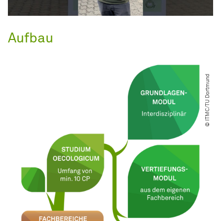
Aufbau
© ITMC​/​TU Dortmund