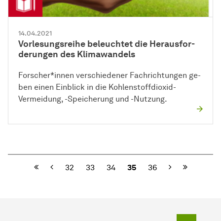
14.04.2021
Vor­le­sungs­rei­he beleuchtet die He­raus­for­
de­run­gen des Kli­ma­wan­dels
For­sche­r*innen ver­schie­dener Fach­rich­tungen ge­
ben einen Einblick in die Koh­len­stoff­di­oxid-
Vermeidung, -Speicherung und -Nutzung.
Vorherige
Nächste
32
33
34
35
36
Zum Seit