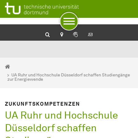
Zum Navigationspfad
Zur Navigation
Zum Schnellzugriff
Zum Fuß der Seite mit weiteren Services
Zum Inhalt
Zur Startseite
Nachhaltigkeit an der TU Dortmund
Sie sind hier:
Startseite
UA Ruhr und Hochschule Düsseldorf schaffen Studiengänge
zur Energiewende
ZUKUNFTSKOMPETENZEN
UA Ruhr und Hochschule
Düsseldorf schaffen