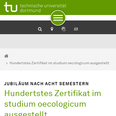
Zum Navigationspfad
Zur Navigation
Zum Schnellzugriff
Zum Fuß der Seite mit weiteren Services
Zum Inhalt
Zur Startseite
Nachhaltigkeit an der TU Dortmund
Sie sind hier:
Startseite
Hundertstes Zertifikat im studium oecologicum ausgestellt
JUBILÄUM NACH ACHT SEMESTERN
Hundertstes Zertifikat im
studium oecologicum
ausgestellt