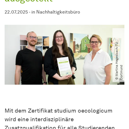
22.07.2025
-
in
Nachhaltigkeitsbüro
©
M
a
r
t
i
n
H
e
g
e
s
b
a
c
h​
/​
T
U
D
o
r
t
m
u
n
a
d
Mit dem Zertifikat studium oecologicum
wird eine interdisziplinäre
Zusatzqualifikation für alle Studierenden