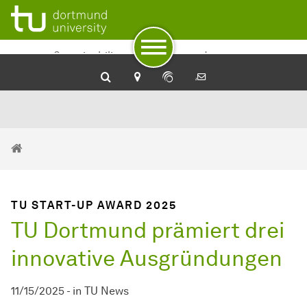
To path indicator
To navigation
To quick access
To footer with other services
To content
To the home page
Sustainability at TU Dortmund
University
You are here:
Home
TU START-UP AWARD 2025
TU Dortmund prämiert drei
innovative Ausgründungen
11/15/2025
-
in
TU News