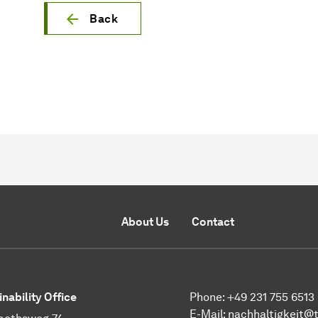
Back
About Us
Contact
inability Office
Phone: +49 231 755 6513
E-Mail:
nachhaltigkeit@t