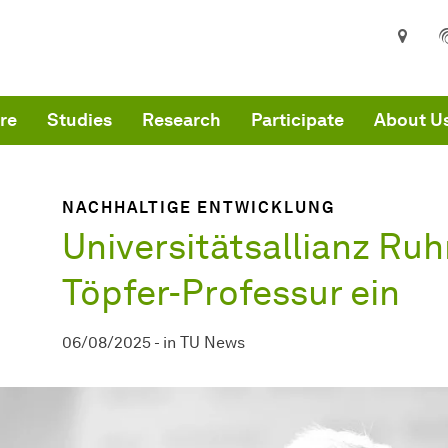
are here:
me
re
Studies
Research
Participate
About U
NACHHALTIGE ENTWICKLUNG
Universitätsallianz Ruh
Töpfer-Professur ein
06/08/2025
-
in
TU News